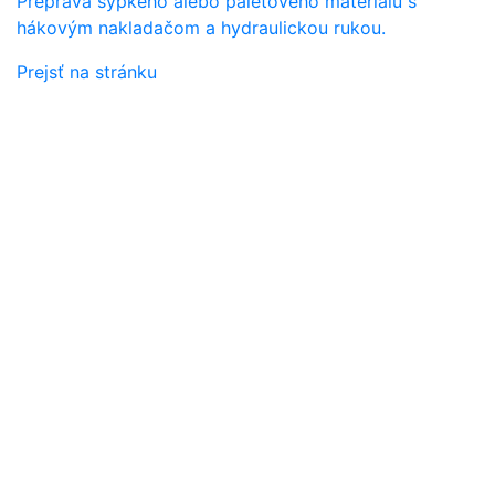
Preprava sypkého alebo paletového materiálu s
hákovým nakladačom a hydraulickou rukou.
Prejsť na stránku