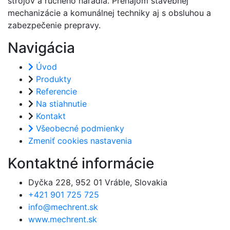
strojov a ručného náradia. Prenájom stavebnej
mechanizácie a komunálnej techniky aj s obsluhou a
zabezpečenie prepravy.
Navigácia
Úvod
Produkty
Referencie
Na stiahnutie
Kontakt
Všeobecné podmienky
Zmeniť cookies nastavenia
Kontaktné informácie
Dyčka 228, 952 01 Vráble, Slovakia
+421 901 725 725
info@mechrent.sk
www.mechrent.sk