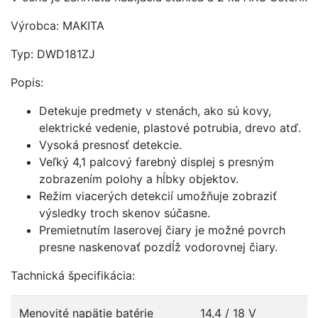
Výrobca: MAKITA
Typ: DWD181ZJ
Popis:
Detekuje predmety v stenách, ako sú kovy,
elektrické vedenie, plastové potrubia, drevo atď.
Vysoká presnosť detekcie.
Veľký 4,1 palcový farebný displej s presným
zobrazením polohy a hĺbky objektov.
Režim viacerých detekcií umožňuje zobraziť
výsledky troch skenov súčasne.
Premietnutím laserovej čiary je možné povrch
presne naskenovať pozdĺž vodorovnej čiary.
Tachnická špecifikácia:
Menovité napätie batérie
14,4 / 18 V