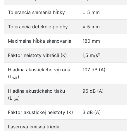
Tolerancia snímania hĺbky
± 5 mm
Tolerancia detekcie polohy
± 5 mm
Maximálna hĺbka skenovania
180 mm
Faktor neistoty vibrácií (K)
1,5 m/s²
Hladina akustického výkonu
107 dB (A)
(L
)
WA
Hladina akustického tlaku
96 dB (A)
(L
)
pA
Faktor akustickej neistoty (K)
3 dB (A)
Laserová emisná trieda
I.