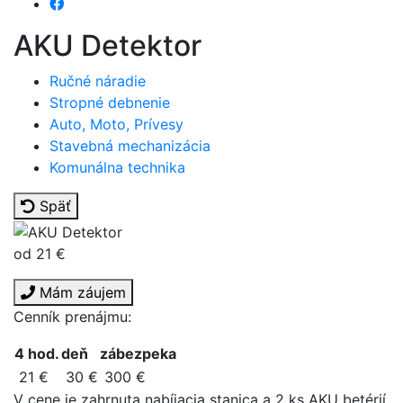
AKU Detektor
Ručné náradie
Stropné debnenie
Auto, Moto, Prívesy
Stavebná mechanizácia
Komunálna technika
Späť
od 21 €
Mám záujem
Cenník prenájmu:
4 hod.
deň
zábezpeka
21 €
30 €
300 €
V cene je zahrnuta nabíjacia stanica a 2 ks AKU betérií.