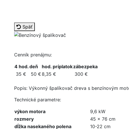
Späť
Cenník prenájmu:
4 hod.
deň
hod. príplatok
zábezpeka
35 €
50 €
8,35 €
300 €
Popis: Výkonný špalíkovač dreva s benzínovým mot
Technické parametre:
výkon motora
9,6 kW
rozmery
45 x 76 cm
dĺžka nasekaného polena
10-22 cm