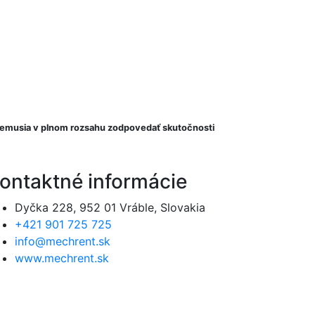
a nemusia v plnom rozsahu zodpovedať skutočnosti
ontaktné informácie
Dyčka 228, 952 01 Vráble, Slovakia
+421 901 725 725
info@mechrent.sk
www.mechrent.sk