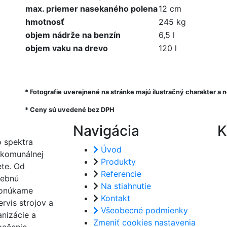
max. priemer nasekaného polena
12 cm
hmotnosť
245 kg
objem nádrže na benzín
6,5 l
objem vaku na drevo
120 l
* Fotografie uverejnené na stránke majú ilustračný charakter 
* Ceny sú uvedené bez DPH
Navigácia
K
 spektra
Úvod
 komunálnej
Produkty
ete. Od
Referencie
vebnú
Na stiahnutie
ponúkame
Kontakt
rvis strojov a
Všeobecné podmienky
nizácie a
Zmeniť cookies nastavenia
pečenie