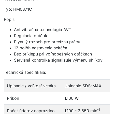
Typ: HM0871C
Popis:
Antivibračná technológia AVT
Regulácia otáčok
Plynulý rozbeh pre precíznu prácu
12 polôh nastavenia sekáča
Bez príklepu pri voľnobežných otáčkach
Servisná kontrolka signalizuje výmenu uhlíkov
Technická špecifikáia:
Upínanie / veľkosť vrtáka
Upínanie SDS-MAX
Príkon
1.100 W
-1
Počet úderov naprazdno
1.100 - 2.650 min