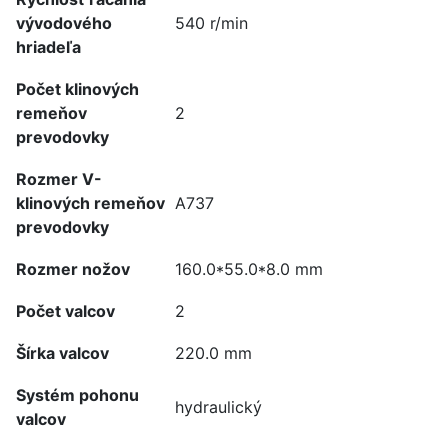
vývodového
540 r/min
hriadeľa
Počet klinových
remeňov
2
prevodovky
Rozmer V-
klinových remeňov
A737
prevodovky
Rozmer nožov
160.0*55.0*8.0 mm
Počet valcov
2
Šírka valcov
220.0 mm
Systém pohonu
hydraulický
valcov