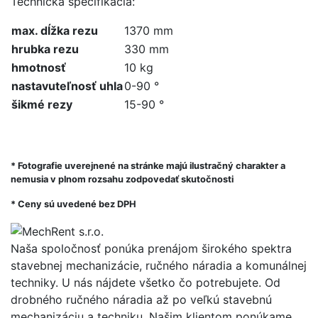
Technická špecifikácia:
max. dĺžka rezu
1370 mm
hrubka rezu
330 mm
hmotnosť
10 kg
nastavuteľnosť uhla
0-90 °
šikmé rezy
15-90
°
* Fotografie uverejnené na stránke majú ilustračný charakter a
nemusia v plnom rozsahu zodpovedať skutočnosti
* Ceny sú uvedené bez DPH
Naša spoločnosť ponúka prenájom širokého spektra
stavebnej mechanizácie, ručného náradia a komunálnej
techniky. U nás nájdete všetko čo potrebujete. Od
drobného ručného náradia až po veľkú stavebnú
mechanizáciu a techniku. Našim klientom ponúkame