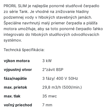
PRORIL SLIM je najlepšie ponorné studňové čerpadlo
zo série Tank. Je vhodné na znižovanie hladiny
podzemnej vody v hlbokých stavebných jamách.
Špeciálne navrhnutý malý priemer čerpadla a plášťa
motora umožňuje, aby sa toto ponorné čerpadlo ľahko
integrovalo do hlbokých studňových odvodňovacích
systémov.
Techncká špecifikácia:
výkon motora
3 kW
výpustný otvor
2″závit BSP
fáza/napätie
3 fázy/ 400 V 50Hz
max. prietok
29,8 m3/h (500l/min.)
max. tlak
35 mwc
voľný priechod
7 mm